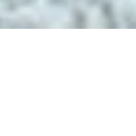
ANRUFEN
ÜBER UNS
LEISTUNGEN
HERSTELLUNG
PRODUKTE
KONTAKT
ROUTE
IMPRESSUM
SONNENSCHUTZ RABENHORST IN
BERLIN
Ihr Fachbetrieb für Rollläden, Rollos,
Jalousien & Markisen
Wir sind ein eingetragener Fachbetrieb für Rollläden